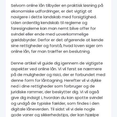
Selvom online lån tilbyder en praktisk løsning på
økonomiske udfordringer, er det vigtigt at
navigere i dette landskab med forsigtighed.
Uden ordentlig kendskab til reglerne og
faresignalerne kan man nemt blive offer for
svindel eller ende med uoverkommelige
gældsbyrder. Derfor er det afgørende at kende
sine rettigheder og forstå, hvad loven siger om
online lån, før man træffer en beslutning.
Denne artikel vil guide dig igennem de vigtigste
aspekter ved online lån. Vi vil først se nærmere
på de muligheder og risici, der er forbundet med
denne form for låntagning. Herefter vil vi dykke
ned i dine rettigheder som forbruger og de
juridiske rammer, der beskytter dig. Vi vil også
give dig indsigt i, hvordan du kan spotte svindel
og undgå de typiske fælder, som findes i den
digitale låneverden. Til sidst vil vi dele nogle
gode vaner og sikkerhedstips, der kan hjælpe