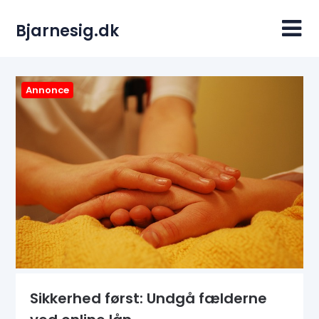
Skip
to
Bjarnesig.dk
content
Annonce
Sikkerhed først: Undgå fælderne